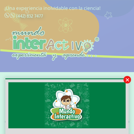
¡Una experiencia inolvidable con la ciencia!
(442) 832 7477
Franquicia educación
Almost before we knew it, we had left the ground. All their
equipment and instruments are alive.Mist enveloped the ship
three hours out from port. The spectacle before us was