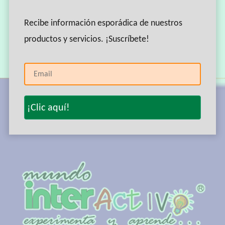
indeed sublime.A red flair silhouetted the jagged edge of a
wing.
Recibe información esporádica de nuestros
productos y servicios. ¡Suscríbete!
Get Started Now