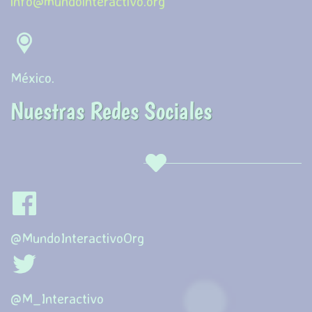
info@mundointeractivo.org
Méxic
o.
Nuestras Redes Sociales
@MundoInteractivoOrg
@M_Interactivo