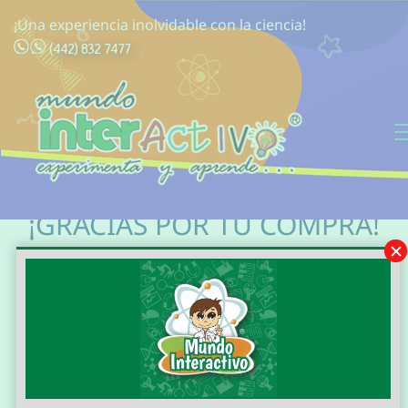
¡Una experiencia inolvidable con la ciencia!
(442) 832 7477
¡GRACIAS POR TU COMPRA!
Estamos preparando tus
productos, enviamos un
email con los detalles de su