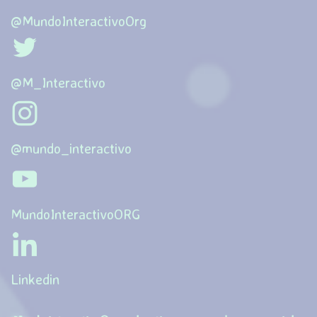
@MundoInteractivoOrg
@M_Interactivo
@mundo_interactivo
MundoInteractivoORG
Linkedin